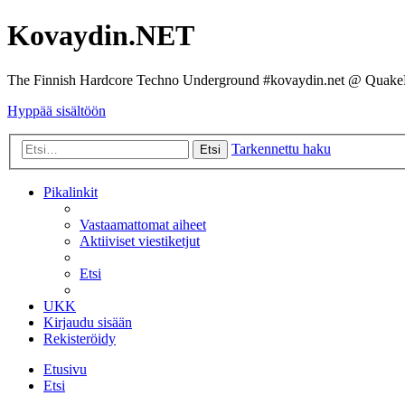
Kovaydin.NET
The Finnish Hardcore Techno Underground #kovaydin.net @ Quake
Hyppää sisältöön
Tarkennettu haku
Etsi
Pikalinkit
Vastaamattomat aiheet
Aktiiviset viestiketjut
Etsi
UKK
Kirjaudu sisään
Rekisteröidy
Etusivu
Etsi