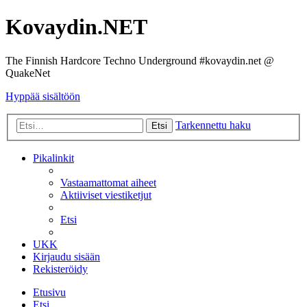
Kovaydin.NET
The Finnish Hardcore Techno Underground #kovaydin.net @
QuakeNet
Hyppää sisältöön
Tarkennettu haku
Etsi
Pikalinkit
Vastaamattomat aiheet
Aktiiviset viestiketjut
Etsi
UKK
Kirjaudu sisään
Rekisteröidy
Etusivu
Etsi