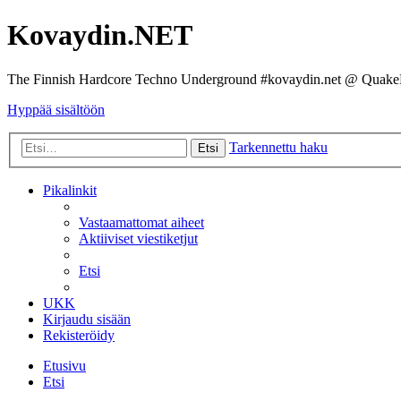
Kovaydin.NET
The Finnish Hardcore Techno Underground #kovaydin.net @ Quake
Hyppää sisältöön
Tarkennettu haku
Etsi
Pikalinkit
Vastaamattomat aiheet
Aktiiviset viestiketjut
Etsi
UKK
Kirjaudu sisään
Rekisteröidy
Etusivu
Etsi