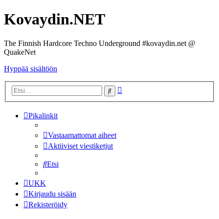
Kovaydin.NET
The Finnish Hardcore Techno Underground #kovaydin.net @
QuakeNet
Hyppää sisältöön
Tarkennettu
Etsi
haku
Pikalinkit
Vastaamattomat aiheet
Aktiiviset viestiketjut
Etsi
UKK
Kirjaudu sisään
Rekisteröidy