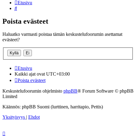
Etusivu
Etsi
Poista evästeet
Haluatko varmasti poistaa tämän keskustelufoorumin asettamat
evästeet?
Etusivu
Kaikki ajat ovat
UTC+03:00
Poista evästeet
Keskustelufoorumin ohjelmisto
phpBB
® Forum Software © phpBB
Limited
Käännös: phpBB Suomi (lurttinen, harritapio, Pettis)
Yksityisyys
|
Ehdot