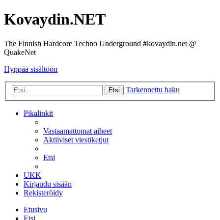
Kovaydin.NET
The Finnish Hardcore Techno Underground #kovaydin.net @
QuakeNet
Hyppää sisältöön
Tarkennettu haku
Etsi
Pikalinkit
Vastaamattomat aiheet
Aktiiviset viestiketjut
Etsi
UKK
Kirjaudu sisään
Rekisteröidy
Etusivu
Etsi