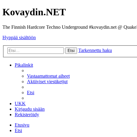
Kovaydin.NET
The Finnish Hardcore Techno Underground #kovaydin.net @ Quake
Hyppää sisältöön
Tarkennettu haku
Etsi
Pikalinkit
Vastaamattomat aiheet
Aktiiviset viestiketjut
Etsi
UKK
Kirjaudu sisään
Rekisteröidy
Etusivu
Etsi