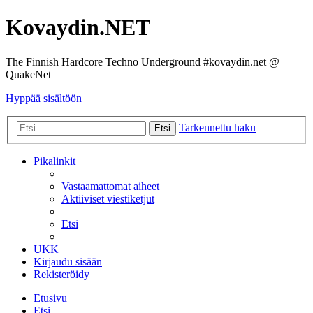
Kovaydin.NET
The Finnish Hardcore Techno Underground #kovaydin.net @
QuakeNet
Hyppää sisältöön
Tarkennettu haku
Etsi
Pikalinkit
Vastaamattomat aiheet
Aktiiviset viestiketjut
Etsi
UKK
Kirjaudu sisään
Rekisteröidy
Etusivu
Etsi