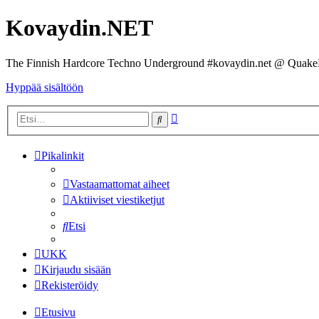
Kovaydin.NET
The Finnish Hardcore Techno Underground #kovaydin.net @ Quake
Hyppää sisältöön
Tarkennettu
Etsi
haku
Pikalinkit
Vastaamattomat aiheet
Aktiiviset viestiketjut
Etsi
UKK
Kirjaudu sisään
Rekisteröidy
Etusivu