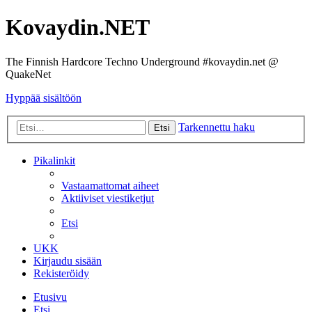
Kovaydin.NET
The Finnish Hardcore Techno Underground #kovaydin.net @
QuakeNet
Hyppää sisältöön
Tarkennettu haku
Etsi
Pikalinkit
Vastaamattomat aiheet
Aktiiviset viestiketjut
Etsi
UKK
Kirjaudu sisään
Rekisteröidy
Etusivu
Etsi