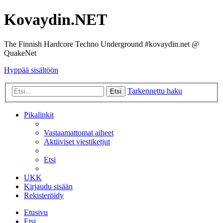
Kovaydin.NET
The Finnish Hardcore Techno Underground #kovaydin.net @
QuakeNet
Hyppää sisältöön
Tarkennettu haku
Etsi
Pikalinkit
Vastaamattomat aiheet
Aktiiviset viestiketjut
Etsi
UKK
Kirjaudu sisään
Rekisteröidy
Etusivu
Etsi