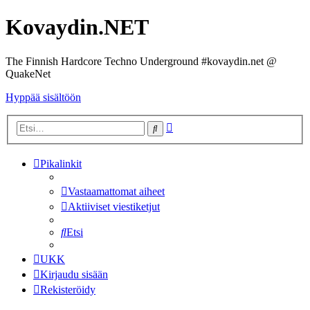
Kovaydin.NET
The Finnish Hardcore Techno Underground #kovaydin.net @
QuakeNet
Hyppää sisältöön
Tarkennettu
Etsi
haku
Pikalinkit
Vastaamattomat aiheet
Aktiiviset viestiketjut
Etsi
UKK
Kirjaudu sisään
Rekisteröidy