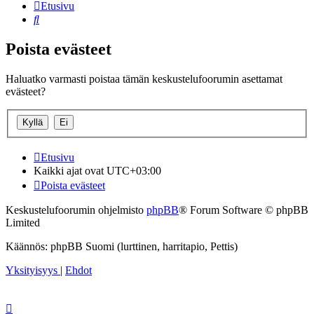
Etusivu
Etsi
Poista evästeet
Haluatko varmasti poistaa tämän keskustelufoorumin asettamat
evästeet?
Etusivu
Kaikki ajat ovat
UTC+03:00
Poista evästeet
Keskustelufoorumin ohjelmisto
phpBB
® Forum Software © phpBB
Limited
Käännös: phpBB Suomi (lurttinen, harritapio, Pettis)
Yksityisyys
|
Ehdot