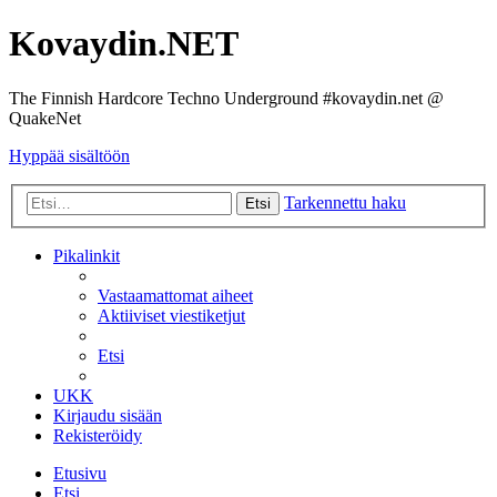
Kovaydin.NET
The Finnish Hardcore Techno Underground #kovaydin.net @
QuakeNet
Hyppää sisältöön
Tarkennettu haku
Etsi
Pikalinkit
Vastaamattomat aiheet
Aktiiviset viestiketjut
Etsi
UKK
Kirjaudu sisään
Rekisteröidy
Etusivu
Etsi