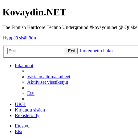
Kovaydin.NET
The Finnish Hardcore Techno Underground #kovaydin.net @ Quake
Hyppää sisältöön
Tarkennettu haku
Etsi
Pikalinkit
Vastaamattomat aiheet
Aktiiviset viestiketjut
Etsi
UKK
Kirjaudu sisään
Rekisteröidy
Etusivu
Etsi