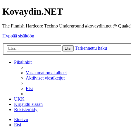
Kovaydin.NET
The Finnish Hardcore Techno Underground #kovaydin.net @ Quake
Hyppää sisältöön
Tarkennettu haku
Etsi
Pikalinkit
Vastaamattomat aiheet
Aktiiviset viestiketjut
Etsi
UKK
Kirjaudu sisään
Rekisteröidy
Etusivu
Etsi