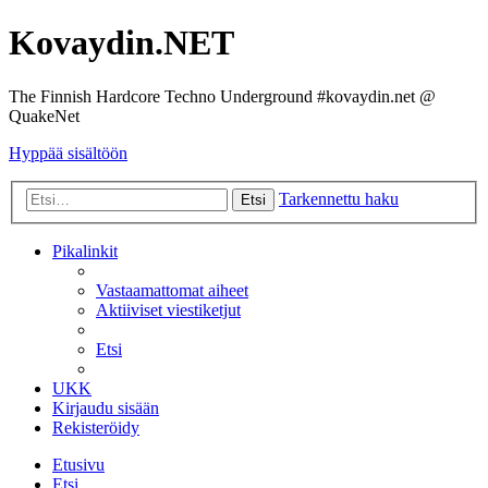
Kovaydin.NET
The Finnish Hardcore Techno Underground #kovaydin.net @
QuakeNet
Hyppää sisältöön
Tarkennettu haku
Etsi
Pikalinkit
Vastaamattomat aiheet
Aktiiviset viestiketjut
Etsi
UKK
Kirjaudu sisään
Rekisteröidy
Etusivu
Etsi