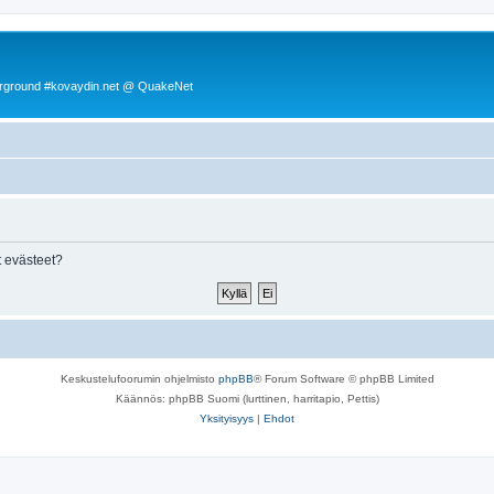
rground #kovaydin.net @ QuakeNet
 evästeet?
Keskustelufoorumin ohjelmisto
phpBB
® Forum Software © phpBB Limited
Käännös: phpBB Suomi (lurttinen, harritapio, Pettis)
Yksityisyys
|
Ehdot