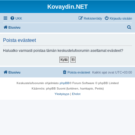
Kovaydin.NET
UKK
Rekisteröidy
Kirjaudu sisään
E
Etusivu
t
Poista evästeet
s
i
Haluatko varmasti poistaa tämän keskustelufoorumin asettamat evästeet?
Etusivu
Poista evästeet
Kaikki ajat ovat
UTC+03:00
Keskustelufoorumin ohjelmisto
phpBB
® Forum Software © phpBB Limited
Käännös: phpBB Suomi (lurttinen, harritapio, Pettis)
Yksityisyys
|
Ehdot