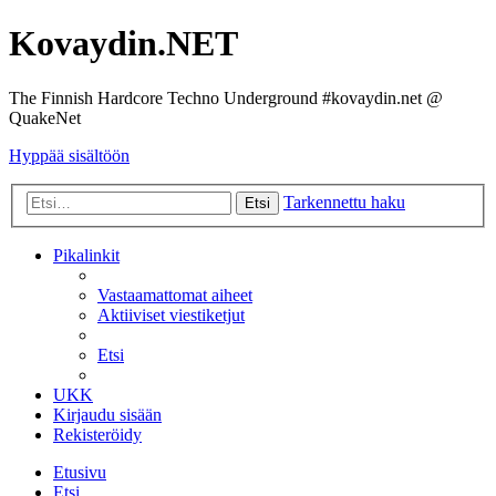
Kovaydin.NET
The Finnish Hardcore Techno Underground #kovaydin.net @
QuakeNet
Hyppää sisältöön
Tarkennettu haku
Etsi
Pikalinkit
Vastaamattomat aiheet
Aktiiviset viestiketjut
Etsi
UKK
Kirjaudu sisään
Rekisteröidy
Etusivu
Etsi