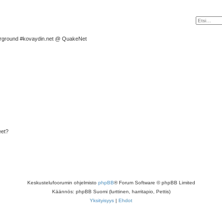
rground #kovaydin.net @ QuakeNet
eet?
Keskustelufoorumin ohjelmisto
phpBB
® Forum Software © phpBB Limited
Käännös: phpBB Suomi (lurttinen, harritapio, Pettis)
Yksityisyys
|
Ehdot