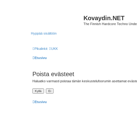
Kovaydin.NET
The Finnish Hardcore Techno Unde
Hyppää sisältöön
Pikalinkit
UKK
Etusivu
Poista evästeet
Haluatko varmasti poistaa tämän keskustelufoorumin asettamat eväst
Etusivu