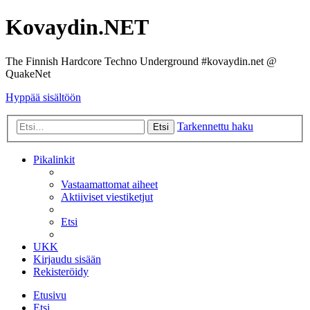
Kovaydin.NET
The Finnish Hardcore Techno Underground #kovaydin.net @
QuakeNet
Hyppää sisältöön
Tarkennettu haku
Etsi
Pikalinkit
Vastaamattomat aiheet
Aktiiviset viestiketjut
Etsi
UKK
Kirjaudu sisään
Rekisteröidy
Etusivu
Etsi