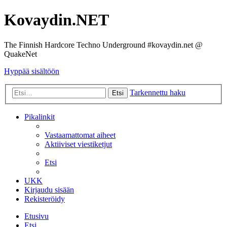
Kovaydin.NET
The Finnish Hardcore Techno Underground #kovaydin.net @
QuakeNet
Hyppää sisältöön
Tarkennettu haku
Etsi
Pikalinkit
Vastaamattomat aiheet
Aktiiviset viestiketjut
Etsi
UKK
Kirjaudu sisään
Rekisteröidy
Etusivu
Etsi