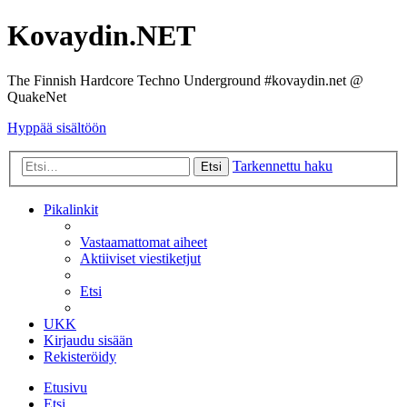
Kovaydin.NET
The Finnish Hardcore Techno Underground #kovaydin.net @
QuakeNet
Hyppää sisältöön
Tarkennettu haku
Etsi
Pikalinkit
Vastaamattomat aiheet
Aktiiviset viestiketjut
Etsi
UKK
Kirjaudu sisään
Rekisteröidy
Etusivu
Etsi