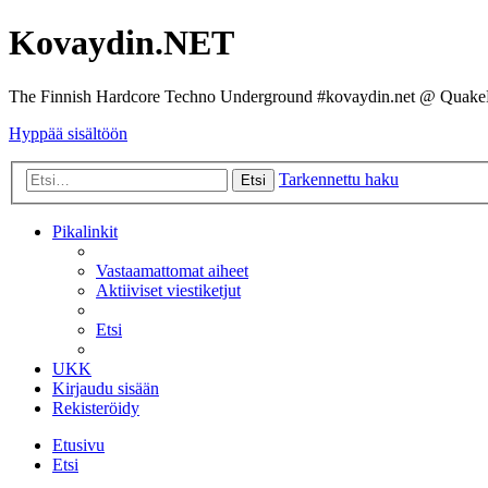
Kovaydin.NET
The Finnish Hardcore Techno Underground #kovaydin.net @ Quake
Hyppää sisältöön
Tarkennettu haku
Etsi
Pikalinkit
Vastaamattomat aiheet
Aktiiviset viestiketjut
Etsi
UKK
Kirjaudu sisään
Rekisteröidy
Etusivu
Etsi