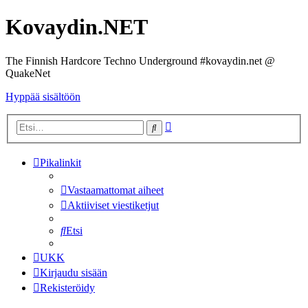
Kovaydin.NET
The Finnish Hardcore Techno Underground #kovaydin.net @
QuakeNet
Hyppää sisältöön
Tarkennettu
Etsi
haku
Pikalinkit
Vastaamattomat aiheet
Aktiiviset viestiketjut
Etsi
UKK
Kirjaudu sisään
Rekisteröidy