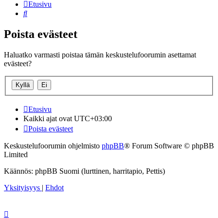
Etusivu
Etsi
Poista evästeet
Haluatko varmasti poistaa tämän keskustelufoorumin asettamat
evästeet?
Etusivu
Kaikki ajat ovat
UTC+03:00
Poista evästeet
Keskustelufoorumin ohjelmisto
phpBB
® Forum Software © phpBB
Limited
Käännös: phpBB Suomi (lurttinen, harritapio, Pettis)
Yksityisyys
|
Ehdot