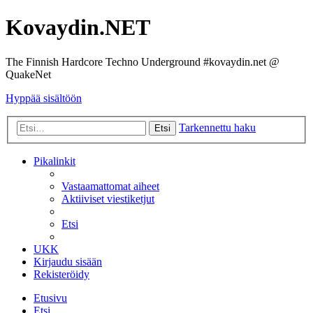
Kovaydin.NET
The Finnish Hardcore Techno Underground #kovaydin.net @
QuakeNet
Hyppää sisältöön
Tarkennettu haku
Etsi
Pikalinkit
Vastaamattomat aiheet
Aktiiviset viestiketjut
Etsi
UKK
Kirjaudu sisään
Rekisteröidy
Etusivu
Etsi