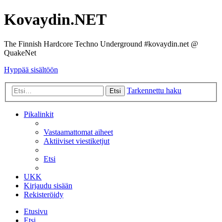
Kovaydin.NET
The Finnish Hardcore Techno Underground #kovaydin.net @
QuakeNet
Hyppää sisältöön
Tarkennettu haku
Etsi
Pikalinkit
Vastaamattomat aiheet
Aktiiviset viestiketjut
Etsi
UKK
Kirjaudu sisään
Rekisteröidy
Etusivu
Etsi