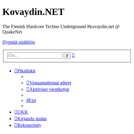
Kovaydin.NET
The Finnish Hardcore Techno Underground #kovaydin.net @
QuakeNet
Hyppää sisältöön
Tarkennettu
Etsi
haku
Pikalinkit
Vastaamattomat aiheet
Aktiiviset viestiketjut
Etsi
UKK
Kirjaudu sisään
Rekisteröidy