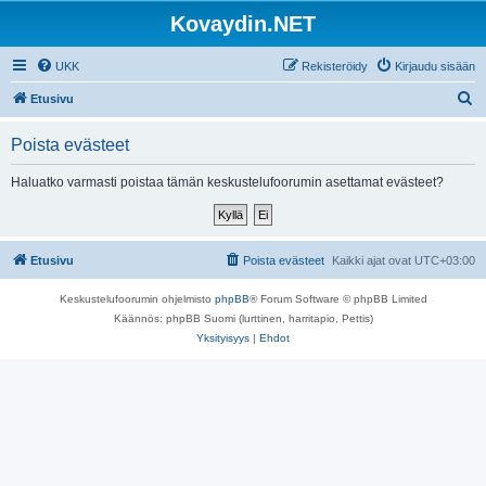
Kovaydin.NET
UKK
Rekisteröidy
Kirjaudu sisään
E
Etusivu
t
Poista evästeet
s
i
Haluatko varmasti poistaa tämän keskustelufoorumin asettamat evästeet?
Etusivu
Poista evästeet
Kaikki ajat ovat
UTC+03:00
Keskustelufoorumin ohjelmisto
phpBB
® Forum Software © phpBB Limited
Käännös: phpBB Suomi (lurttinen, harritapio, Pettis)
Yksityisyys
|
Ehdot