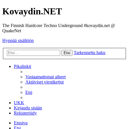
Kovaydin.NET
The Finnish Hardcore Techno Underground #kovaydin.net @
QuakeNet
Hyppää sisältöön
Tarkennettu haku
Etsi
Pikalinkit
Vastaamattomat aiheet
Aktiiviset viestiketjut
Etsi
UKK
Kirjaudu sisään
Rekisteröidy
Etusivu
Etsi