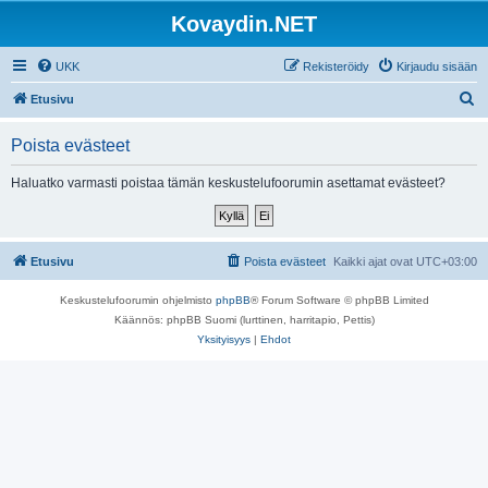
Kovaydin.NET
UKK
Rekisteröidy
Kirjaudu sisään
E
Etusivu
t
Poista evästeet
s
i
Haluatko varmasti poistaa tämän keskustelufoorumin asettamat evästeet?
Etusivu
Poista evästeet
Kaikki ajat ovat
UTC+03:00
Keskustelufoorumin ohjelmisto
phpBB
® Forum Software © phpBB Limited
Käännös: phpBB Suomi (lurttinen, harritapio, Pettis)
Yksityisyys
|
Ehdot