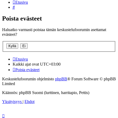
Etusivu
Etsi
Poista evästeet
Haluatko varmasti poistaa tämän keskustelufoorumin asettamat
evästeet?
Etusivu
Kaikki ajat ovat
UTC+03:00
Poista evästeet
Keskustelufoorumin ohjelmisto
phpBB
® Forum Software © phpBB
Limited
Käännös: phpBB Suomi (lurttinen, harritapio, Pettis)
Yksityisyys
|
Ehdot