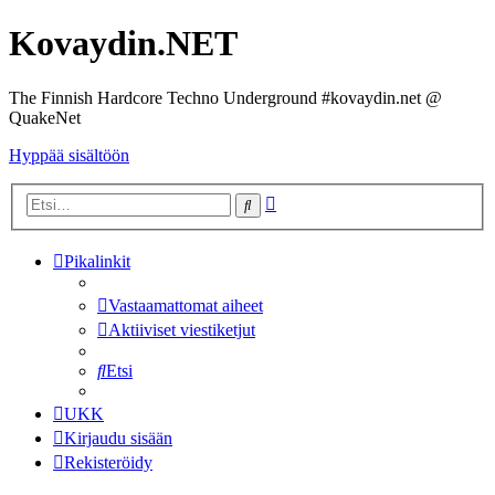
Kovaydin.NET
The Finnish Hardcore Techno Underground #kovaydin.net @
QuakeNet
Hyppää sisältöön
Tarkennettu
Etsi
haku
Pikalinkit
Vastaamattomat aiheet
Aktiiviset viestiketjut
Etsi
UKK
Kirjaudu sisään
Rekisteröidy