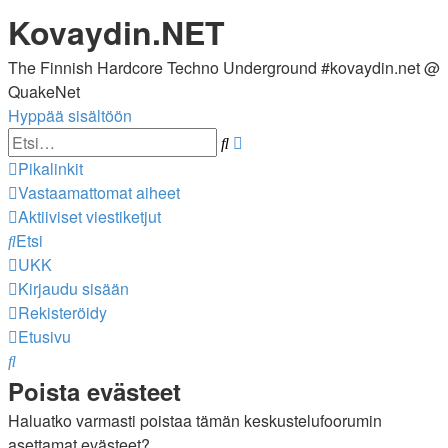
Kovaydin.NET
The Finnish Hardcore Techno Underground #kovaydin.net @
QuakeNet
Hyppää sisältöön
Tarkennettu
Etsi
haku
Pikalinkit
Vastaamattomat aiheet
Aktiiviset viestiketjut
Etsi
UKK
Kirjaudu sisään
Rekisteröidy
Etusivu
Etsi
Poista evästeet
Haluatko varmasti poistaa tämän keskustelufoorumin
asettamat evästeet?