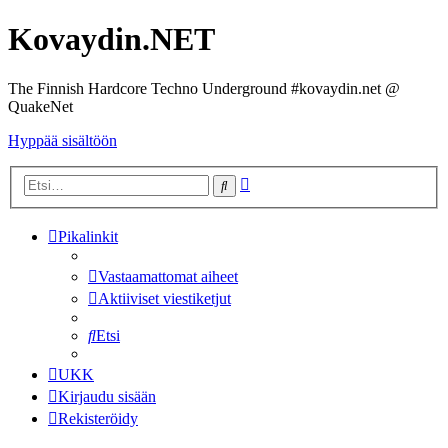
Kovaydin.NET
The Finnish Hardcore Techno Underground #kovaydin.net @
QuakeNet
Hyppää sisältöön
Tarkennettu
Etsi
haku
Pikalinkit
Vastaamattomat aiheet
Aktiiviset viestiketjut
Etsi
UKK
Kirjaudu sisään
Rekisteröidy