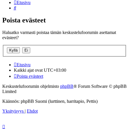
Etusivu
Etsi
Poista evästeet
Haluatko varmasti poistaa tämän keskustelufoorumin asettamat
evästeet?
Etusivu
Kaikki ajat ovat
UTC+03:00
Poista evästeet
Keskustelufoorumin ohjelmisto
phpBB
® Forum Software © phpBB
Limited
Käännös: phpBB Suomi (lurttinen, harritapio, Pettis)
Yksityisyys
|
Ehdot