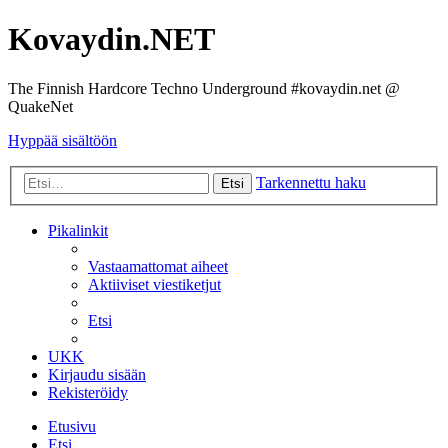
Kovaydin.NET
The Finnish Hardcore Techno Underground #kovaydin.net @
QuakeNet
Hyppää sisältöön
Tarkennettu haku
Etsi
Pikalinkit
Vastaamattomat aiheet
Aktiiviset viestiketjut
Etsi
UKK
Kirjaudu sisään
Rekisteröidy
Etusivu
Etsi