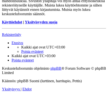
mahdollisuuksia. Sivuston ylläpitäjä voi myös antaa erityisoikeuksia
rekisteröityneille käyttäjille. Muista lukea käyttöehtomme ja siihen
liittyvät käytännöt ennen kirjautumista. Muista myös lukea
keskustelufoorumin säännöt.
Käyttöehdot
|
Yksityisyyden suoja
Rekisteröidy
Etusivu
Kaikki ajat ovat
UTC+03:00
Poista evästeet
Kaikki ajat ovat
UTC+03:00
Poista evästeet
Keskustelufoorumin ohjelmisto
phpBB
® Forum Software © phpBB
Limited
Käännös: phpBB Suomi (lurttinen, harritapio, Pettis)
Yksityisyys
|
Ehdot