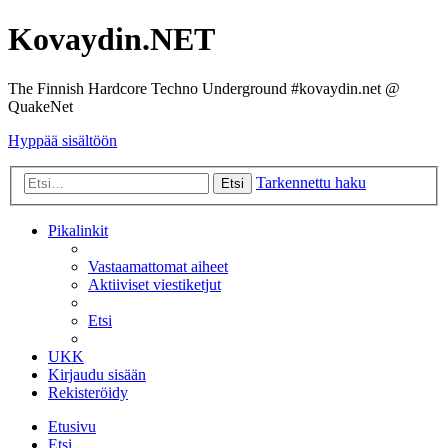
Kovaydin.NET
The Finnish Hardcore Techno Underground #kovaydin.net @
QuakeNet
Hyppää sisältöön
Tarkennettu haku
Etsi
Pikalinkit
Vastaamattomat aiheet
Aktiiviset viestiketjut
Etsi
UKK
Kirjaudu sisään
Rekisteröidy
Etusivu
Etsi