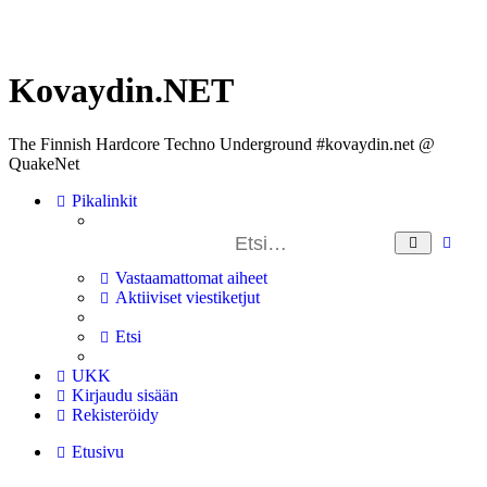
Kovaydin.NET
The Finnish Hardcore Techno Underground #kovaydin.net @
QuakeNet
Pikalinkit
Tar
Etsi
ha
Vastaamattomat aiheet
Aktiiviset viestiketjut
Etsi
UKK
Kirjaudu sisään
Rekisteröidy
Etusivu