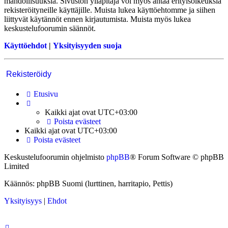
mahdollisuuksia. Sivuston ylläpitäjä voi myös antaa erityisoikeuksia
rekisteröityneille käyttäjille. Muista lukea käyttöehtomme ja siihen
liittyvät käytännöt ennen kirjautumista. Muista myös lukea
keskustelufoorumin säännöt.
Käyttöehdot
|
Yksityisyyden suoja
Rekisteröidy
Etusivu
Kaikki ajat ovat
UTC+03:00
Poista evästeet
Kaikki ajat ovat
UTC+03:00
Poista evästeet
Keskustelufoorumin ohjelmisto
phpBB
® Forum Software © phpBB
Limited
Käännös: phpBB Suomi (lurttinen, harritapio, Pettis)
Yksityisyys
|
Ehdot