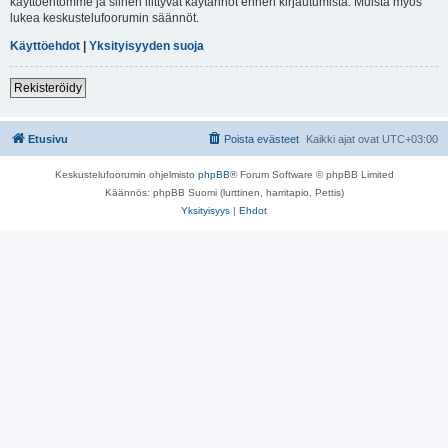
käyttöehtomme ja siihen liittyvät käytännöt ennen kirjautumista. Muista myös
lukea keskustelufoorumin säännöt.
Käyttöehdot
|
Yksityisyyden suoja
Rekisteröidy
Etusivu
Poista evästeet
Kaikki ajat ovat
UTC+03:00
Keskustelufoorumin ohjelmisto
phpBB
® Forum Software © phpBB Limited
Käännös: phpBB Suomi (lurttinen, harritapio, Pettis)
Yksityisyys
|
Ehdot