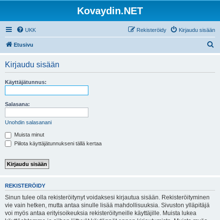
Kovaydin.NET
UKK
Rekisteröidy
Kirjaudu sisään
E
Etusivu
t
Kirjaudu sisään
s
i
Käyttäjätunnus:
Salasana:
Unohdin salasanani
Muista minut
Piilota käyttäjätunnukseni tällä kertaa
REKISTERÖIDY
Sinun tulee olla rekisteröitynyt voidaksesi kirjautua sisään. Rekisteröityminen
vie vain hetken, mutta antaa sinulle lisää mahdollisuuksia. Sivuston ylläpitäjä
voi myös antaa erityisoikeuksia rekisteröityneille käyttäjille. Muista lukea