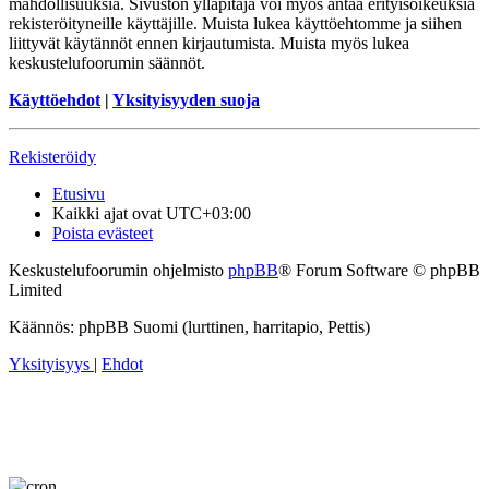
mahdollisuuksia. Sivuston ylläpitäjä voi myös antaa erityisoikeuksia
rekisteröityneille käyttäjille. Muista lukea käyttöehtomme ja siihen
liittyvät käytännöt ennen kirjautumista. Muista myös lukea
keskustelufoorumin säännöt.
Käyttöehdot
|
Yksityisyyden suoja
Rekisteröidy
Etusivu
Kaikki ajat ovat
UTC+03:00
Poista evästeet
Keskustelufoorumin ohjelmisto
phpBB
® Forum Software © phpBB
Limited
Käännös: phpBB Suomi (lurttinen, harritapio, Pettis)
Yksityisyys
|
Ehdot