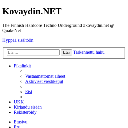
Kovaydin.NET
The Finnish Hardcore Techno Underground #kovaydin.net @
QuakeNet
Hyppää sisältöön
Tarkennettu haku
Etsi
Pikalinkit
Vastaamattomat aiheet
Aktiiviset viestiketjut
Etsi
UKK
Kirjaudu sisään
Rekisteröidy
Etusivu
Etsi