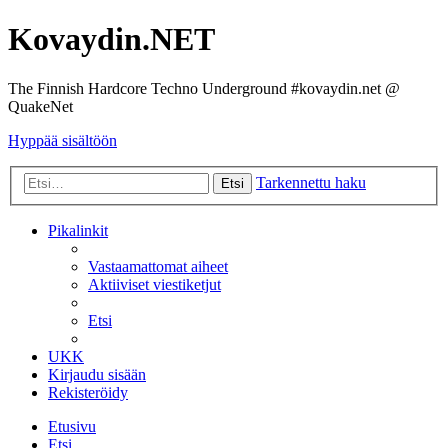
Kovaydin.NET
The Finnish Hardcore Techno Underground #kovaydin.net @
QuakeNet
Hyppää sisältöön
Tarkennettu haku
Etsi
Pikalinkit
Vastaamattomat aiheet
Aktiiviset viestiketjut
Etsi
UKK
Kirjaudu sisään
Rekisteröidy
Etusivu
Etsi