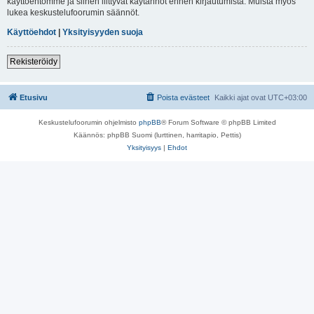
käyttöehtomme ja siihen liittyvät käytännöt ennen kirjautumista. Muista myös
lukea keskustelufoorumin säännöt.
Käyttöehdot
|
Yksityisyyden suoja
Rekisteröidy
Etusivu
Poista evästeet
Kaikki ajat ovat
UTC+03:00
Keskustelufoorumin ohjelmisto
phpBB
® Forum Software © phpBB Limited
Käännös: phpBB Suomi (lurttinen, harritapio, Pettis)
Yksityisyys
|
Ehdot