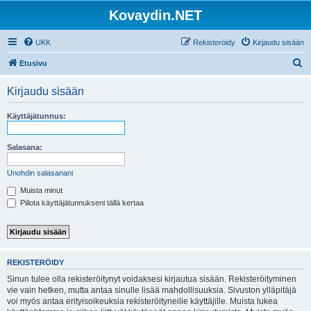
Kovaydin.NET
UKK
Rekisteröidy
Kirjaudu sisään
E
Etusivu
t
Kirjaudu sisään
s
i
Käyttäjätunnus:
Salasana:
Unohdin salasanani
Muista minut
Piilota käyttäjätunnukseni tällä kertaa
REKISTERÖIDY
Sinun tulee olla rekisteröitynyt voidaksesi kirjautua sisään. Rekisteröityminen
vie vain hetken, mutta antaa sinulle lisää mahdollisuuksia. Sivuston ylläpitäjä
voi myös antaa erityisoikeuksia rekisteröityneille käyttäjille. Muista lukea