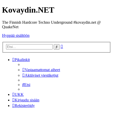
Kovaydin.NET
The Finnish Hardcore Techno Underground #kovaydin.net @
QuakeNet
Hyppää sisältöön
Tarkennettu
Etsi
haku
Pikalinkit
Vastaamattomat aiheet
Aktiiviset viestiketjut
Etsi
UKK
Kirjaudu sisään
Rekisteröidy