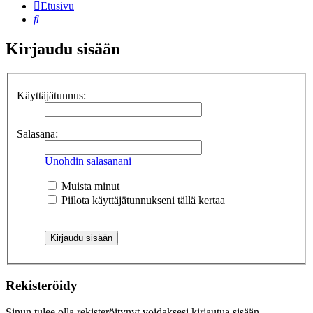
Etusivu
Etsi
Kirjaudu sisään
Käyttäjätunnus:
Salasana:
Unohdin salasanani
Muista minut
Piilota käyttäjätunnukseni tällä kertaa
Rekisteröidy
Sinun tulee olla rekisteröitynyt voidaksesi kirjautua sisään.