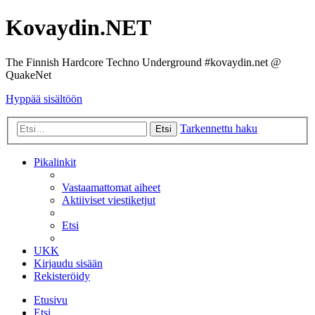
Kovaydin.NET
The Finnish Hardcore Techno Underground #kovaydin.net @
QuakeNet
Hyppää sisältöön
Tarkennettu haku
Etsi
Pikalinkit
Vastaamattomat aiheet
Aktiiviset viestiketjut
Etsi
UKK
Kirjaudu sisään
Rekisteröidy
Etusivu
Etsi