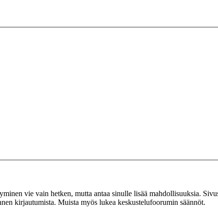
tyminen vie vain hetken, mutta antaa sinulle lisää mahdollisuuksia. Sivus
 ennen kirjautumista. Muista myös lukea keskustelufoorumin säännöt.