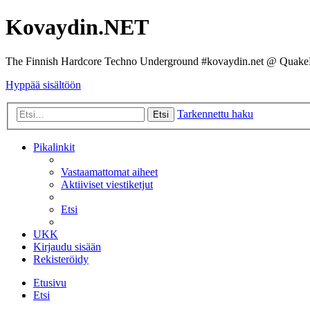
Kovaydin.NET
The Finnish Hardcore Techno Underground #kovaydin.net @ Quake
Hyppää sisältöön
Tarkennettu haku
Etsi
Pikalinkit
Vastaamattomat aiheet
Aktiiviset viestiketjut
Etsi
UKK
Kirjaudu sisään
Rekisteröidy
Etusivu
Etsi