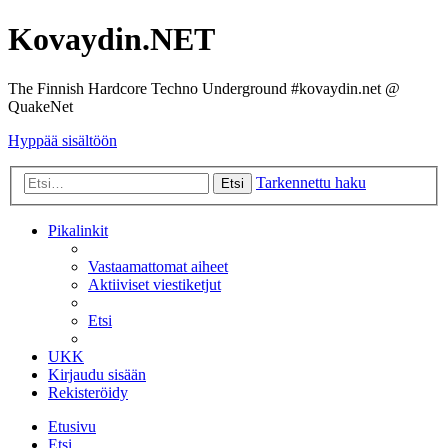
Kovaydin.NET
The Finnish Hardcore Techno Underground #kovaydin.net @
QuakeNet
Hyppää sisältöön
Tarkennettu haku
Etsi
Pikalinkit
Vastaamattomat aiheet
Aktiiviset viestiketjut
Etsi
UKK
Kirjaudu sisään
Rekisteröidy
Etusivu
Etsi