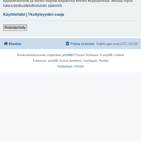
käyttöehtomme ja siihen liittyvät käytännöt ennen kirjautumista. Muista myös
lukea keskustelufoorumin säännöt.
Käyttöehdot
|
Yksityisyyden suoja
Rekisteröidy
Etusivu
Poista evästeet
Kaikki ajat ovat
UTC+03:00
Keskustelufoorumin ohjelmisto
phpBB
® Forum Software © phpBB Limited
Käännös: phpBB Suomi (lurttinen, harritapio, Pettis)
Yksityisyys
|
Ehdot