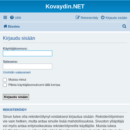
Kovaydin.NET
UKK
Rekisteröidy
Kirjaudu sisään
E
Etusivu
t
Kirjaudu sisään
s
i
Käyttäjätunnus:
Salasana:
Unohdin salasanani
Muista minut
Piilota käyttäjätunnukseni tällä kertaa
REKISTERÖIDY
Sinun tulee olla rekisteröitynyt voidaksesi kirjautua sisään. Rekisteröityminen
vie vain hetken, mutta antaa sinulle lisää mahdollisuuksia. Sivuston ylläpitäjä
voi myös antaa erityisoikeuksia rekisteröityneille käyttäjille. Muista lukea