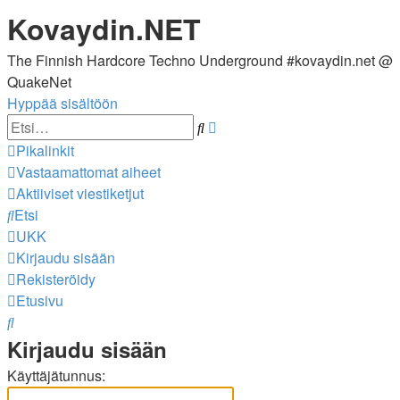
Kovaydin.NET
The Finnish Hardcore Techno Underground #kovaydin.net @
QuakeNet
Hyppää sisältöön
Tarkennettu
Etsi
haku
Pikalinkit
Vastaamattomat aiheet
Aktiiviset viestiketjut
Etsi
UKK
Kirjaudu sisään
Rekisteröidy
Etusivu
Etsi
Kirjaudu sisään
Käyttäjätunnus: