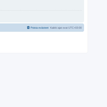
Poista evästeet
Kaikki ajat ovat
UTC+03:00