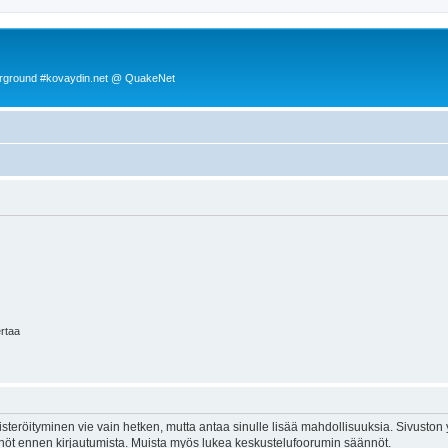
rground #kovaydin.net @ QuakeNet
ertaa
isteröityminen vie vain hetken, mutta antaa sinulle lisää mahdollisuuksia. Sivuston y
tännöt ennen kirjautumista. Muista myös lukea keskustelufoorumin säännöt.