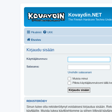
Kovaydin.NET
The Finnish Hardcore Techno Unde
Pikalinkit
UKK
Etusivu
Kirjaudu sisään
Käyttäjätunnus:
Salasana:
Unohdin salasanani
Muista minut
Piilota käyttäjätunnukseni tällä k
REKISTERÖIDY
Sinun tulee olla rekisteröitynyt voidaksesi kirjautua sisään. Rek
käyttäjille. Muista lukea käyttöehtomme ja siihen liittyvät käy