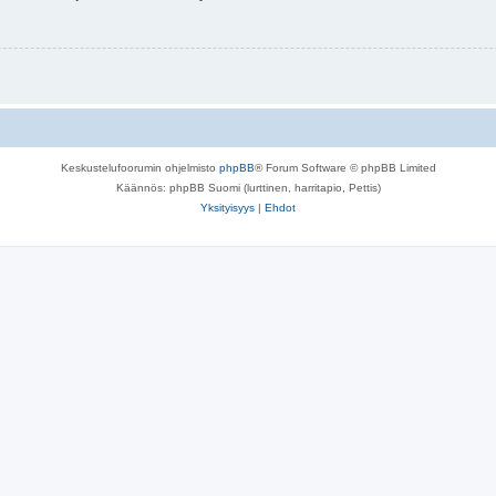
Keskustelufoorumin ohjelmisto
phpBB
® Forum Software © phpBB Limited
Käännös: phpBB Suomi (lurttinen, harritapio, Pettis)
Yksityisyys
|
Ehdot