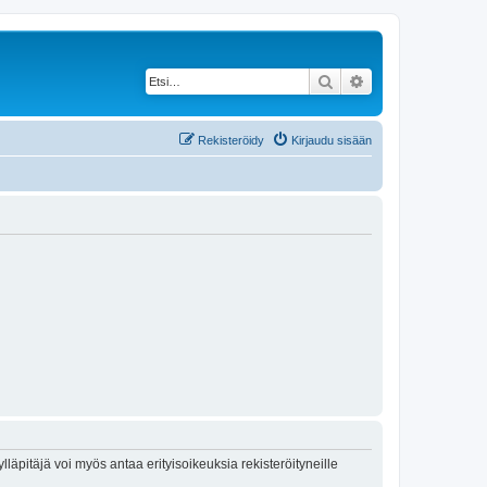
Etsi
Tarkennettu haku
Rekisteröidy
Kirjaudu sisään
lläpitäjä voi myös antaa erityisoikeuksia rekisteröityneille