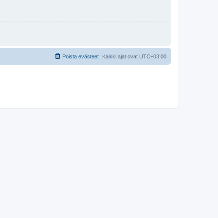
Poista evästeet
Kaikki ajat ovat
UTC+03:00