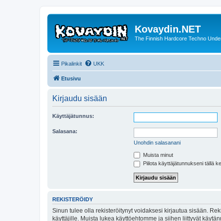
Kovaydin.NET
The Finnish Hardcore Techno Unde
Pikalinkit
UKK
Etusivu
Kirjaudu sisään
Käyttäjätunnus:
Salasana:
Unohdin salasanani
Muista minut
Piilota käyttäjätunnukseni tällä k
REKISTERÖIDY
Sinun tulee olla rekisteröitynyt voidaksesi kirjautua sisään. Rek
käyttäjille. Muista lukea käyttöehtomme ja siihen liittyvät käy