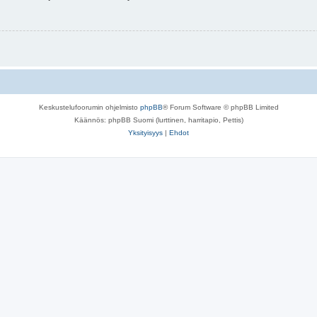
Keskustelufoorumin ohjelmisto
phpBB
® Forum Software © phpBB Limited
Käännös: phpBB Suomi (lurttinen, harritapio, Pettis)
Yksityisyys
|
Ehdot