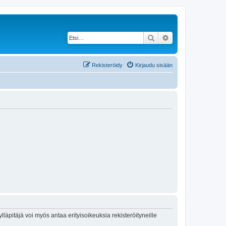
Etsi
Tarkennettu haku
Rekisteröidy
Kirjaudu sisään
lläpitäjä voi myös antaa erityisoikeuksia rekisteröityneille