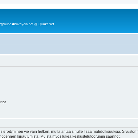
rground #kovaydin.net @ QuakeNet
ertaa
isteröityminen vie vain hetken, mutta antaa sinulle lisää mahdollisuuksia. Sivuston y
tännöt ennen kirjautumista. Muista myös lukea keskustelufoorumin säännöt.