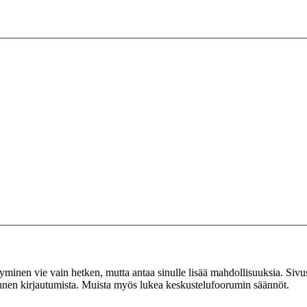
tyminen vie vain hetken, mutta antaa sinulle lisää mahdollisuuksia. Sivus
 ennen kirjautumista. Muista myös lukea keskustelufoorumin säännöt.