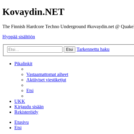
Kovaydin.NET
The Finnish Hardcore Techno Underground #kovaydin.net @ Quake
Hyppää sisältöön
Tarkennettu haku
Etsi
Pikalinkit
Vastaamattomat aiheet
Aktiiviset viestiketjut
Etsi
UKK
Kirjaudu sisään
Rekisteröidy
Etusivu
Etsi