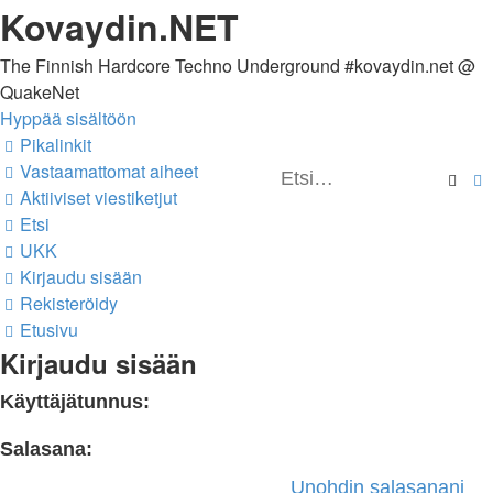
Kovaydin.NET
The Finnish Hardcore Techno Underground #kovaydin.net @
QuakeNet
Hyppää sisältöön
Pikalinkit
Vastaamattomat aiheet
Ets
Aktiiviset viestiketjut
Etsi
UKK
Kirjaudu sisään
Rekisteröidy
Etusivu
Kirjaudu sisään
Käyttäjätunnus:
Salasana:
Unohdin salasanani